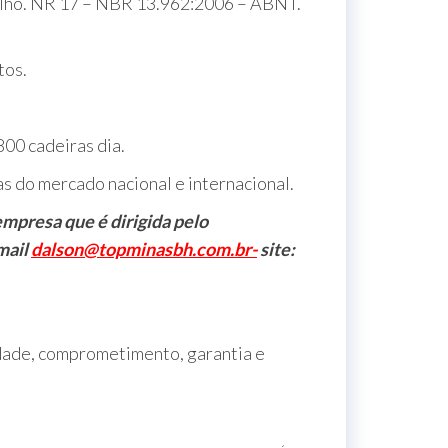
alho. NR 17 – NBR 13.962:2006 – ABNT.
tos.
800 cadeiras dia.
as do mercado nacional e internacional.
 empresa que é dirigida pelo
mail
dalson@topminasbh.com.br-
site:
idade, comprometimento, garantia e