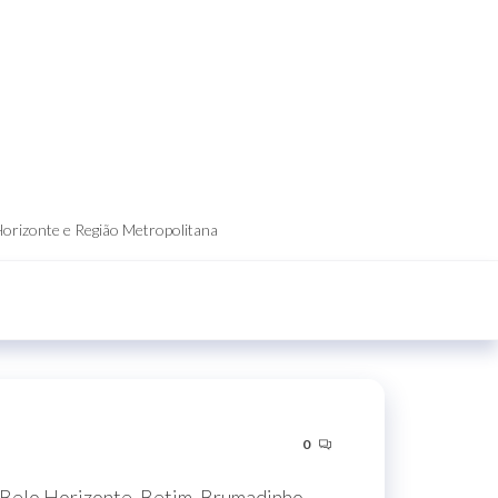
Horizonte e Região Metropolitana
0
 Belo Horizonte, Betim, Brumadinho,