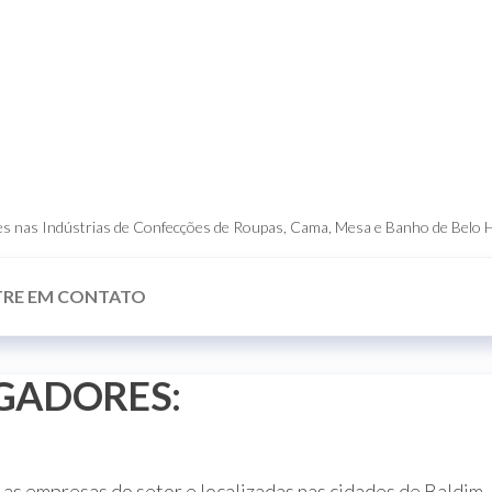
dores nas Indústrias de Confecções de Roupas, Cama, Mesa e Banho de Belo 
TRE EM CONTATO
GADORES:
as empresas do setor e localizadas nas cidades de Baldim,