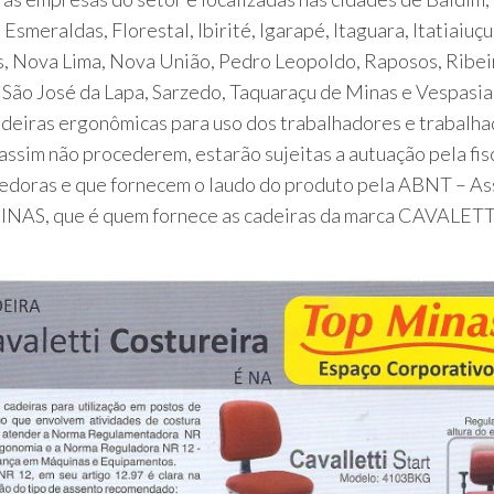
meraldas, Florestal, Ibirité, Igarapé, Itaguara, Itatiaiuçu
 Nova Lima, Nova União, Pedro Leopoldo, Raposos, Ribeir
, São José da Lapa, Sarzedo, Taquaraçu de Minas e Vespasian
deiras ergonômicas para uso dos trabalhadores e trabalha
ssim não procederem, estarão sujeitas a autuação pela fi
doras e que fornecem o laudo do produto pela ABNT – Ass
INAS, que é quem fornece as cadeiras da marca CAVALE