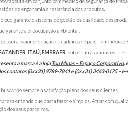
ioterapeuta em conjunto com médico de segurança do trab
stões de ergonomia e resistência dos produtos.
o que garante o sistema de gestão da qualidade dos produ
ue garante a preocupação ambiental.
 possui a maior produção de cadeiras no país – em média 2.
 SATANDER, ITAÚ, EMBRAER
, entre outras várias empres
senta a marca é a loja
Top Minas – Espaço Corporativo
,
os contatos (0xx31) 9789-7841 e (0xx31) 3463-0175 – e-
buscando sempre a satisfação plena dos seus clientes.
empresa entende que basta fazer o simples. Atuar com qual
ção dos seus parceiros.