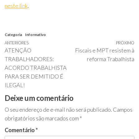
neste link
.
Categoria
Informativo
Navegação
Post
ANTERIORES
PRÓXIMO
P
ATENÇÃO
Fiscais e MPT resistem à
de
anterior
p
TRABALHADORES:
reforma Trabalhista
Post
ACORDO TRABALHISTA
PARA SER DEMITIDO É
ILEGAL!
Deixe um comentário
O seu endereço de e-mail não será publicado.
Campos
obrigatórios são marcados com
*
Comentário
*