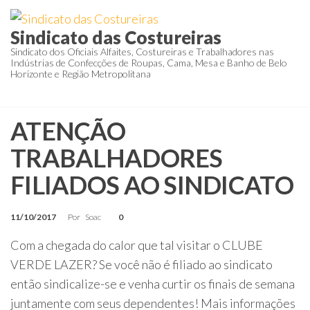
Pular
para
Sindicato das Costureiras
o
Sindicato dos Oficiais Alfaites, Costureiras e Trabalhadores nas
Indústrias de Confecções de Roupas, Cama, Mesa e Banho de Belo
conteúdo
Horizonte e Região Metropolitana
ATENÇÃO
TRABALHADORES
FILIADOS AO SINDICATO
11/10/2017
Por
Soac
0
Com a chegada do calor que tal visitar o CLUBE
VERDE LAZER? Se você não é filiado ao sindicato
então sindicalize-se e venha curtir os finais de semana
juntamente com seus dependentes! Mais informações