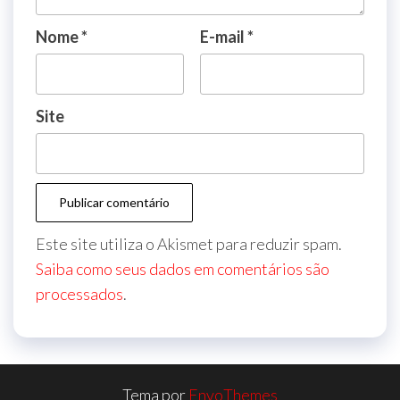
Nome
*
E-mail
*
Site
Este site utiliza o Akismet para reduzir spam.
Saiba como seus dados em comentários são
processados
.
Tema por
EnvoThemes