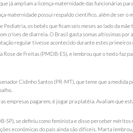
que já ampliam a licença-maternidade das funcionárias para
ça-maternidade possui respaldo científico, além de ser o 
 Pediatria, os bebês que ficam seis meses ao lado da mãe 
m crises de diarreia. O Brasil gasta somas altíssimas por
tação regular tivesse acontecido durante estes primeiros
ra Rose de Freitas (PMDB-ES), e lembrou que o texto faz p
o senador Cidinho Santos (PR-MT), que teme que a medida p
balho.
ras empresas pagarem, é jogar pra platéia. Avaliam que es
-SP), se definiu como feminista e disse perceber méritos
ções econômicas do país ainda são difíceis. Marta lembrou,