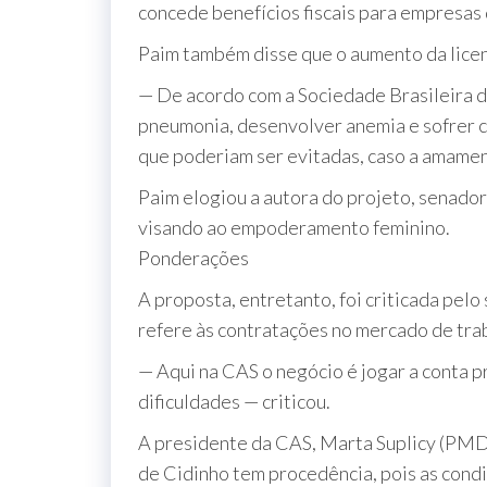
concede benefícios fiscais para empresas 
Paim também disse que o aumento da licen
— De acordo com a Sociedade Brasileira de
pneumonia, desenvolver anemia e sofrer co
que poderiam ser evitadas, caso a amamen
Paim elogiou a autora do projeto, senado
visando ao empoderamento feminino.
Ponderações
A proposta, entretanto, foi criticada pel
refere às contratações no mercado de tra
— Aqui na CAS o negócio é jogar a conta p
dificuldades — criticou.
A presidente da CAS, Marta Suplicy (PMDB
de Cidinho tem procedência, pois as condi