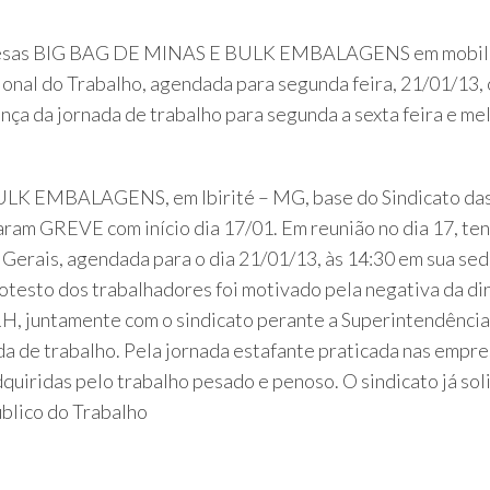
presas BIG BAG DE MINAS E BULK EMBALAGENS em mobiliz
ional do Trabalho, agendada para segunda feira, 21/01/13
ça da jornada de trabalho para segunda a sexta feira e mel
LK EMBALAGENS, em Ibirité – MG, base do Sindicato das 
aram GREVE com início dia 17/01. Em reunião no dia 17, te
 Gerais, agendada para o dia 21/01/13, às 14:30 em sua 
otesto dos trabalhadores foi motivado pela negativa da d
H, juntamente com o sindicato perante a Superintendência
a de trabalho. Pela jornada estafante praticada nas empre
uiridas pelo trabalho pesado e penoso. O sindicato já sol
úblico do Trabalho