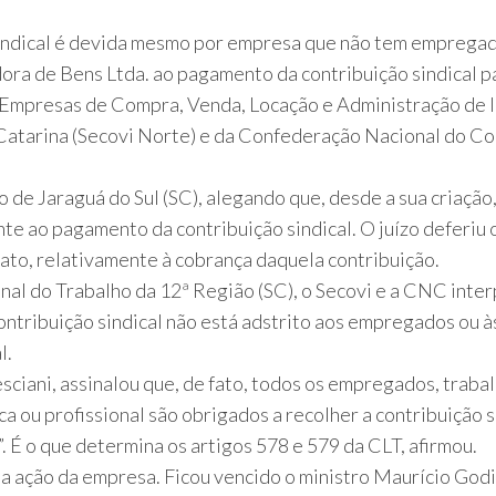
indical é devida mesmo por empresa que não tem empregado
ra de Bens Ltda. ao pagamento da contribuição sindical pa
s Empresas de Compra, Venda, Locação e Administração de 
Catarina (Secovi Norte) e da Confederação Nacional do Co
o de Jaraguá do Sul (SC), alegando que, desde a sua criaç
e ao pagamento da contribuição sindical. O juízo deferiu o
cato, relativamente à cobrança daquela contribuição.
onal do Trabalho da 12ª Região (SC), o Secovi e a CNC inter
ntribuição sindical não está adstrito aos empregados ou 
l.
esciani, assinalou que, de fato, todos os empregados, tra
ou profissional são obrigados a recolher a contribuição si
 É o que determina os artigos 578 e 579 da CLT, afirmou.
 a ação da empresa. Ficou vencido o ministro Maurício God