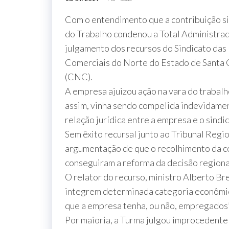
Com o entendimento que a contribuição s
do Trabalho condenou a Total Administrado
julgamento dos recursos do Sindicato da
Comerciais do Norte do Estado de Santa 
(CNC).
A empresa ajuizou ação na vara do trabalh
assim, vinha sendo compelida indevidament
relação jurídica entre a empresa e o sindi
Sem êxito recursal junto ao Tribunal Regi
argumentação de que o recolhimento da co
conseguiram a reforma da decisão regiona
O relator do recurso, ministro Alberto Br
integrem determinada categoria econômica 
que a empresa tenha, ou não, empregados”.
Por maioria, a Turma julgou improcedente