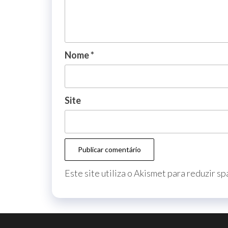
Nome
*
Site
Este site utiliza o Akismet para reduzir s