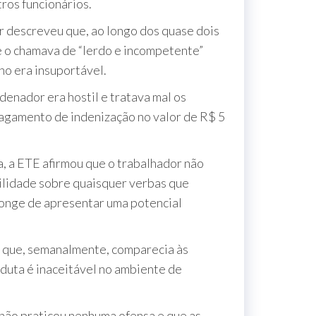
ros funcionários.
or descreveu que, ao longo dos quase dois
 o chamava de “lerdo e incompetente”
ho era insuportável.
nador era hostil e tratava mal os
 pagamento de indenização no valor de R$ 5
, a ETE afirmou que o trabalhador não
ilidade sobre quaisquer verbas que
“longe de apresentar uma potencial
or que, semanalmente, comparecia às
nduta é inaceitável no ambiente de
 não praticou nenhuma ofensa e que as