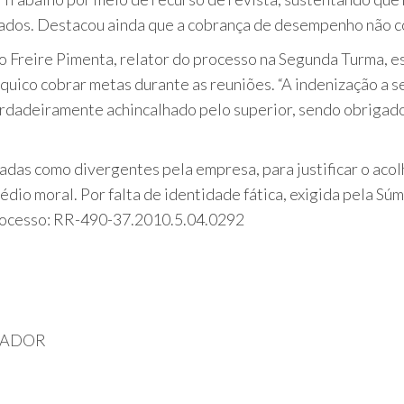
dos. Destacou ainda que a cobrança de desempenho não co
rto Freire Pimenta, relator do processo na Segunda Turma, 
quico cobrar metas durante as reuniões. “A indenização a s
erdadeiramente achincalhado pelo superior, sendo obrigado 
das como divergentes pela empresa, para justificar o acol
dio moral. Por falta de identidade fática, exigida pela Súm
rocesso: RR-490-37.2010.5.04.0292
HADOR