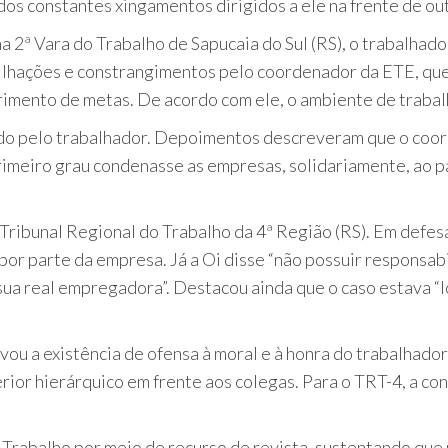
dos constantes xingamentos dirigidos a ele na frente de out
a 2ª Vara do Trabalho de Sapucaia do Sul (RS), o trabalhad
ilhações e constrangimentos pelo coordenador da ETE, que
imento de metas. De acordo com ele, o ambiente de trabal
o pelo trabalhador. Depoimentos descreveram que o coorde
 primeiro grau condenasse as empresas, solidariamente, ao
Tribunal Regional do Trabalho da 4ª Região (RS). Em defesa
or parte da empresa. Já a Oi disse “não possuir responsab
 sua real empregadora”. Destacou ainda que o caso estava 
vou a existência de ofensa à moral e à honra do trabalhad
rior hierárquico em frente aos colegas. Para o TRT-4, a co
 Trabalho por meio de recurso de revista, sustentando que