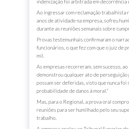
indenização foi arbitrada em decorrência 
Ao ingressar com reclamação trabalhista n
anos de atividade na empresa, sofreu hum
durante as reuniões semanais sobre cumpr
Provas testemunhais confirmaram o narrad
funcionários, o que fez com que o juiz de
mil.
As empresas recorreram, sem sucesso, ao 
demonstrou qualquer ato de perseguição p
possam ser deferidas, visto que nunca foi
probabilidade de danos à moral.”
Mas, para o Regional, a prova oral compro
reuniões para ser humilhado pelo seu supe
trabalho.
A empresa apelou ao Tribunal Superior do