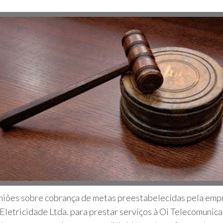
iões sobre cobrança de metas preestabelecidas pela emp
letricidade Ltda. para prestar serviços à Oi Telecomunica