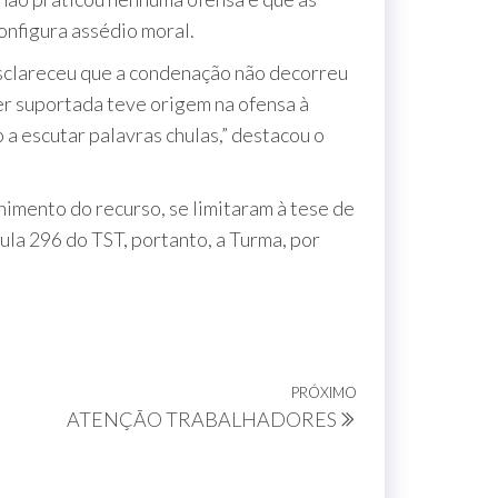
nfigura assédio moral.
esclareceu que a condenação não decorreu
er suportada teve origem na ofensa à
a escutar palavras chulas,” destacou o
himento do recurso, se limitaram à tese de
ula 296 do TST, portanto, a Turma, por
PRÓXIMO
ATENÇÃO TRABALHADORES