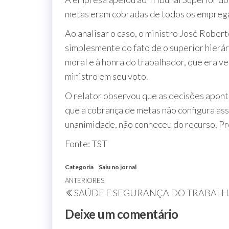
metas eram cobradas de todos os emprega
Ao analisar o caso, o ministro José Robe
simplesmente do fato de o superior hierár
moral e à honra do trabalhador, que era v
ministro em seu voto.
O relator observou que as decisões aponta
que a cobrança de metas não configura assé
unanimidade, não conheceu do recurso. P
Fonte: TST
Categoria
Saiu no jornal
ANTERIORES
SAÚDE E SEGURANÇA DO TRABAL
Deixe um comentário