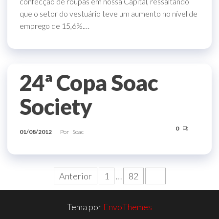
confecção de roupas em nossa Capital, ressaltando
que o setor do vestuário teve um aumento no nível de
emprego de 15,6%.…
24ª Copa Soac
Society
0
01/08/2012
Por
Soac
Anterior
1
…
82
83
Tema por
EnvoThemes