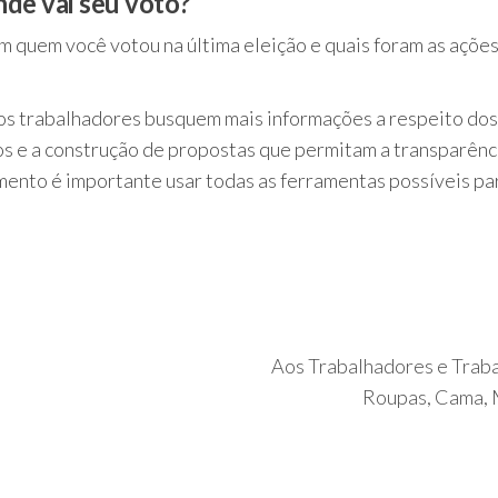
nde vai seu voto?
m quem você votou na última eleição e quais foram as açõe
os trabalhadores busquem mais informações a respeito dos
dos e a construção de propostas que permitam a transparên
mento é importante usar todas as ferramentas possíveis pa
Aos Trabalhadores e Traba
Roupas, Cama, 