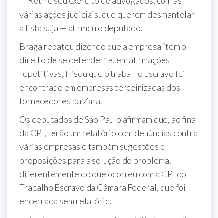
— Retire seu exército de advogados, com as
várias ações judiciais, que querem desmantelar
a lista suja — afirmou o deputado.
Braga rebateu dizendo que a empresa “tem o
direito de se defender” e, em afirmações
repetitivas, frisou que o trabalho escravo foi
encontrado em empresas terceirizadas dos
fornecedores da Zara.
Os deputados de São Paulo afirmam que, ao final
da CPI, terão um relatório com denúncias contra
várias empresas e também sugestões e
proposições para a solução do problema,
diferentemente do que ocorreu com a CPI do
Trabalho Escravo da Câmara Federal, que foi
encerrada sem relatório.